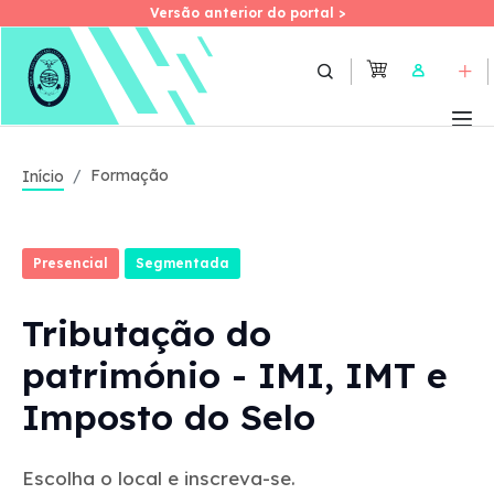
Versão anterior do portal >
Versão anterior do portal >
Skip
to
User
main
content
Formação
Início
Presencial
Segmentada
Tributação do
património - IMI, IMT e
Imposto do Selo
Escolha o local e inscreva-se.