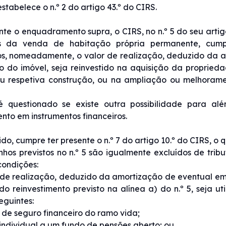
stabelece o n.º 2 do artigo 43.º do CIRS.
te o enquadramento supra, o CIRS, no n.º 5 do seu artig
es da venda de habitação própria permanente, cump
os, nomeadamente, o valor de realização, deduzido da 
o do imóvel, seja reinvestido na aquisição da propried
ou respetiva construção, ou na ampliação ou melhoram
é questionado se existe outra possibilidade para a
ento em instrumentos financeiros.
ido, cumpre ter presente o n.º 7 do artigo 10.º do CIRS, o 
nhos previstos no n.º 5 são igualmente excluídos de tri
condições:
 de realização, deduzido da amortização de eventual emp
 do reinvestimento previsto na alínea a) do n.º 5, seja
eguintes:
o de seguro financeiro do ramo vida;
 individual a um fundo de pensões aberto; ou