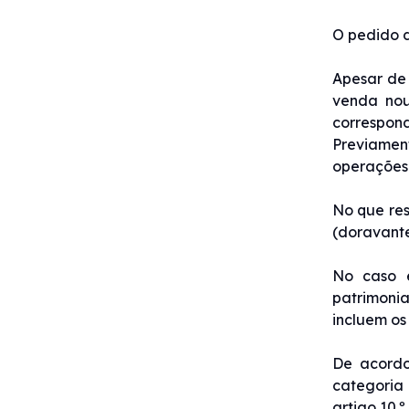
O pedido d
Apesar de 
venda nou
correspond
Previament
operações 
No que res
(doravante
No caso e
patrimonia
incluem os
De acordo
categoria
artigo 10.