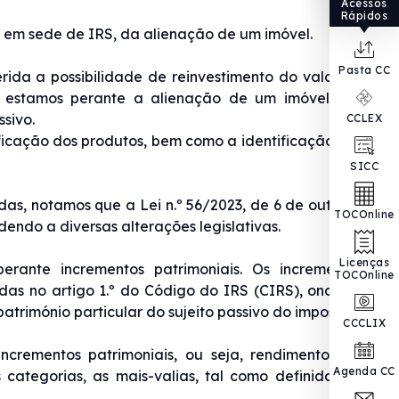
Acessos
Rápidos
 em sede de IRS, da alienação de um imóvel.
Pasta CC
rida a possibilidade de reinvestimento do valor da
 estamos perante a alienação de um imóvel que
sivo.
CCLEX
ficação dos produtos, bem como a identificação das
SICC
as, notamos que a Lei n.º 56/2023, de 6 de outubro
TOCOnline
ndo a diversas alterações legislativas.
Licenças
ante incrementos patrimoniais. Os incrementos
TOCOnline
das no artigo 1.º do Código do IRS (CIRS), onde se
trimónio particular do sujeito passivo do imposto.
CCCLIX
ncrementos patrimoniais, ou seja, rendimentos da
Agenda CC
categorias, as mais-valias, tal como definidas no