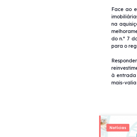
Face ao ex
imobiliári
na aquisiç
melhoramen
do n.º 7 d
para o reg
Respondend
reinvestim
à entrada 
mais-valia
Notícias