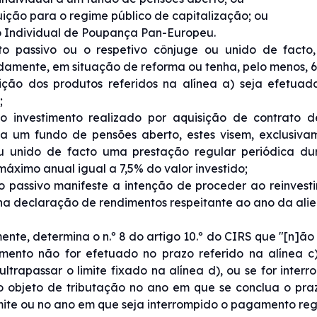
ibuição para o regime público de capitalização; ou
o Individual de Poupança Pan-Europeu.
ito passivo ou o respetivo cônjuge ou unido de facto
mente, em situação de reforma ou tenha, pelo menos, 6
sição dos produtos referidos na alínea a) seja efetua
;
o investimento realizado por aquisição de contrato 
 a um fundo de pensões aberto, estes visem, exclusiva
u unido de facto uma prestação regular periódica dur
áximo anual igual a 7,5% do valor investido;
to passivo manifeste a intenção de proceder ao reinvest
a declaração de rendimentos respeitante ao ano da ali
ente, determina o n.º 8 do artigo 10.º do CIRS que "[n]ão
imento não for efetuado no prazo referido na alínea c
ultrapassar o limite fixado na alínea d), ou se for int
 objeto de tributação no ano em que se conclua o praz
imite ou no ano em que seja interrompido o pagamento reg