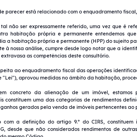
e parecer está relacionado com o enquadramento fiscal,
tal não ser expressamente referido, uma vez que é refe
tra habitação própria e permanente entendemos que
ia a habitação própria e permanente (HPP) do sujeito pas
e à nossa análise, cumpre desde logo notar que a identi
extravasa as competências deste consultório.
peita ao enquadramento fiscal das operações identificad
 "Lei"), aprovou medidas no âmbito da habitação, procede
m concreto da alienação de um imóvel, estamos per
is constituem uma das categorias de rendimentos defini
 ganhos gerados pela venda de imóveis pertencentes ao pa
 com a definição do artigo 9.º do CIRS, constituem i
 G, desde que não considerados rendimentos de outras 
º do mesmo Código.