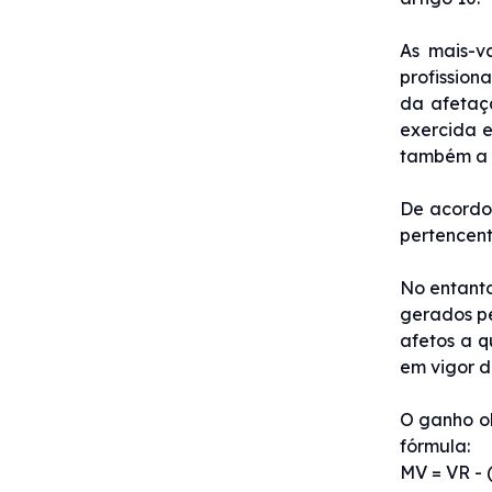
As mais-v
profission
da afetaçã
exercida e
também a a
De acordo 
pertencent
No entanto
gerados pe
afetos a q
em vigor d
O ganho ob
fórmula:
MV = VR - (