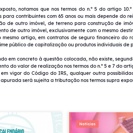
posto, notamos que nos termos do n.º 5 do artigo 10.º
as para contribuintes com 65 anos ou mais depende do rei
ão de outro imóvel, de terreno para construção de imó
to de outro imóvel, exclusivamente com o mesmo destin
o mesmo artigo, em contratos de seguro financeiro do r
ime público de capitalização ou produtos individuais d
o em concreto à questão colocada, não existe, segundo
ento do valor de realização nos termos do n.º 5 e 7 do art
em vigor do Código do IRS, qualquer outra possibilida
 apurada será sujeita a tributação nos termos supra expos
Notícias