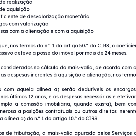
 de realização
 de aquisição
eficiente de desvalorização monetária
gos com valorização
sas com a alienação e com a aquisição
 que, nos termos do n.º 1 do artigo 50.º do CIRS, o coef
passivo deteve a posse do imóvel por mais de 24 meses.
considerados no cálculo da mais-valia, de acordo com o 
 as despesas inerentes à aquisição e alienação, nos termo
 com aquela alínea a) serão dedutíveis os encargo
 nos últimos 12 anos, e as despesas necessárias e efetiv
mplo a comissão imobiliária, quando exista), bem 
nerosa a posições contratuais ou outros direitos inerent
a alínea a) do n.º 1 do artigo 10.º do CIRS.
os de tributação, a mais-valia apurada pelos Serviços