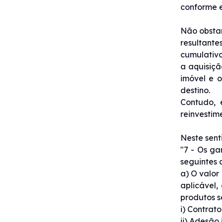
conforme e
Não obstan
resultant
cumulativ
a aquisiçã
imóvel e 
destino.
Contudo, 
reinvestim
Neste sent
"7 - Os ga
seguintes 
a) O valor
aplicável,
produtos s
i) Contrat
ii) Adesão