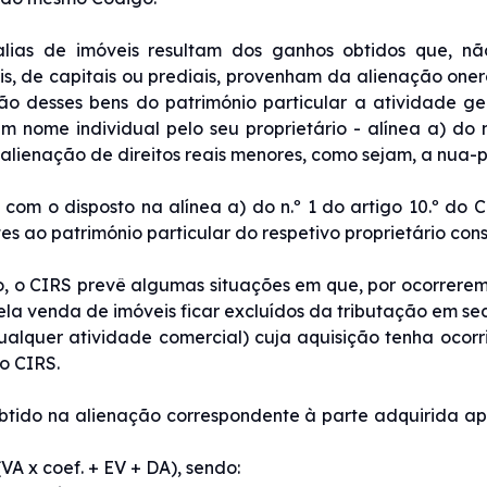
alias de imóveis resultam dos ganhos obtidos que, nã
ais, de capitais ou prediais, provenham da alienação oner
o desses bens do património particular a atividade ge
m nome individual pelo seu proprietário - alínea a) do n
lienação de direitos reais menores, como sejam, a nua-p
com o disposto na alínea a) do n.º 1 do artigo 10.º do 
es ao património particular do respetivo proprietário cons
, o CIRS prevê algumas situações em que, por ocorrerem
la venda de imóveis ficar excluídos da tributação em se
ualquer atividade comercial) cuja aquisição tenha ocorr
o CIRS.
tido na alienação correspondente à parte adquirida ap
VA x coef. + EV + DA), sendo: