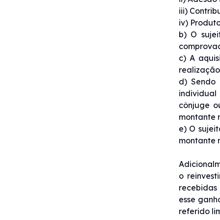
iii) Contr
iv) Produt
b) O suje
comprovada
c) A aqui
realização
d) Sendo 
individual
cônjuge o
montante m
e) O sujei
montante n
Adicionalm
o reinvest
recebidas 
esse ganho
referido l