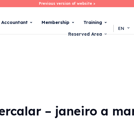
Previous version of website >
Previous version of website >
Skip
to
main
d Accountant
Membership
Training
content
EN
Reserved Area
ercalar – janeiro a ma