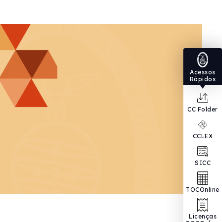
Acessos
Rápidos
CC Folder
CCLEX
SICC
TOCOnline
Licenças