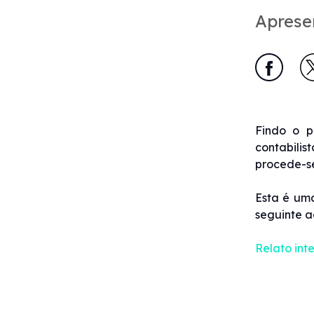
Aprese
Findo o p
contabilis
procede-se
Esta é um
seguinte a
Relato int