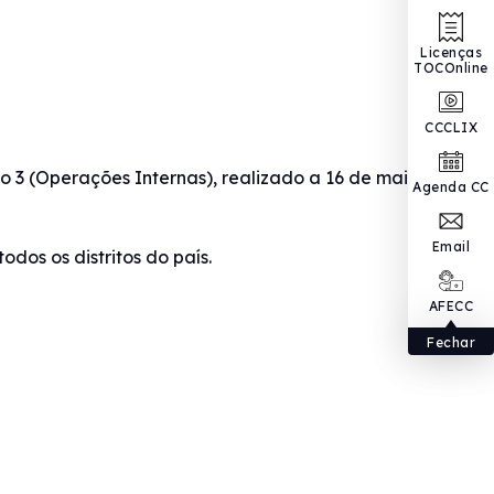
Licenças
TOCOnline
CCCLIX
 3 (Operações Internas), realizado a 16 de maio de
Agenda CC
Email
dos os distritos do país.
AFECC
Fechar