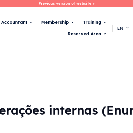
Previous version of website >
Previous version of website >
Skip
to
main
d Accountant
Membership
Training
content
EN
Reserved Area
rações internas (Enun