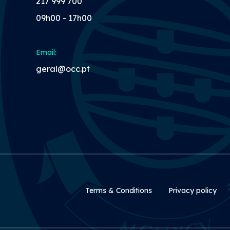
217 999 700
09h00 - 17h00
Email:
geral@occ.pt
Rodapé Secundári
Terms & Conditions
Privacy policy