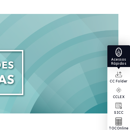
Acessos
Rápidos
CC Folder
CCLEX
SICC
TOCOnline