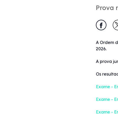
Prova r
A Ordem di
2026.
A prova ju
Os resulta
Exame - En
Exame - En
Exame - En