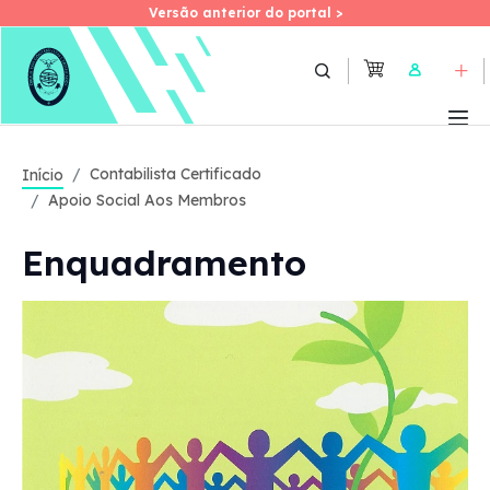
Versão anterior do portal >
Versão anterior do portal >
Skip
to
User
main
content
Contabilista Certificado
Início
Apoio Social Aos Membros
Enquadramento