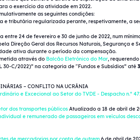
 para o exercício da atividade em 2022.
mulativamente as seguintes condições:
a e tributária regularizada perante, respetivamente, a s
entre 24 de fevereiro e 30 de junho de 2022, num mínimo
pela Direção Geral dos Recursos Naturais, Segurança e S
idade ativa durante o período da compensação.
bmetida através do
Balcão Eletrónico do Mar
, requerend
L 30-C/2022)” na categoria de "Fundos e Subsídios” até
DINÁRIAS – CONFLITO NA UCRÂNIA
dinário e Excecional ao Setor do TVDE - Despacho n.º 47
tor dos transportes públicos
Atualizado a 18 de abril de 
individual e remunerado de passageiros em veículos desca
rtes de mercadorias por conta de outrem
6 de abril de 20