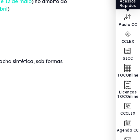
de 12 de maio
) no âmbito do
Acessos
Rápidos
bril
)
Pasta CC
CCLEX
SICC
cha sintética, sob formas
TOCOnline
Licenças
TOCOnline
CCCLIX
Agenda CC