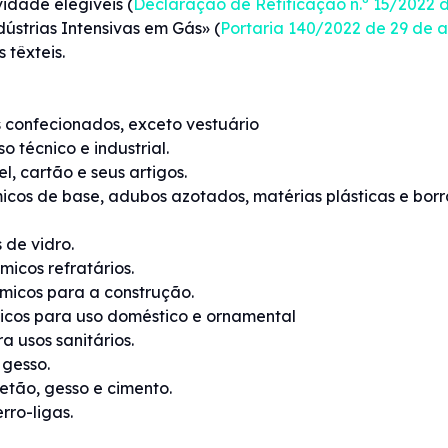
idade elegíveis (
Declaração de Retificação n.º 15/2022 
dústrias Intensivas em Gás» (
Portaria 140/2022 de 29 de a
 têxteis.
s confecionados, exceto vestuário
 técnico e industrial.
 cartão e seus artigos.
os de base, adubos azotados, matérias plásticas e borra
 de vidro.
icos refratários.
icos para a construção.
icos para uso doméstico e ornamental
 usos sanitários.
gesso.
tão, gesso e cimento.
ro-ligas.