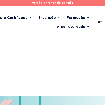
Versão anterior do portal >
Versão anterior do portal >
Skip
to
main
ista Certificado
Inscrição
Formação
content
PT
Área reservada