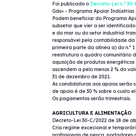
Foi publicado o
Decreto-Lei n.º 30
Gás» - Programa Apoiar Indústrias 
Podem beneficiar do Programa Apoi
subsetor que vier a ser identifica
e do mar ou do setor industrial tra
responsável pela contabilidade da
primeira parte da alínea a) do n.º 
reestrutura o quadro comunitário d
aquisição de produtos energéticos 
ascendem a pelo menos 2 % do valo
31 de dezembro de 2021.
As candidaturas aos apoios serão s
de apoio é de 30 % sobre o custo el
Os pagamentos serão trimestrais.
AGRICULTURA E ALIMENTAÇÃO
Decreto-Lei 30-C/2022 de 18 de abr
Cria regime excecional e temporár
profissionais de pesca, portadores