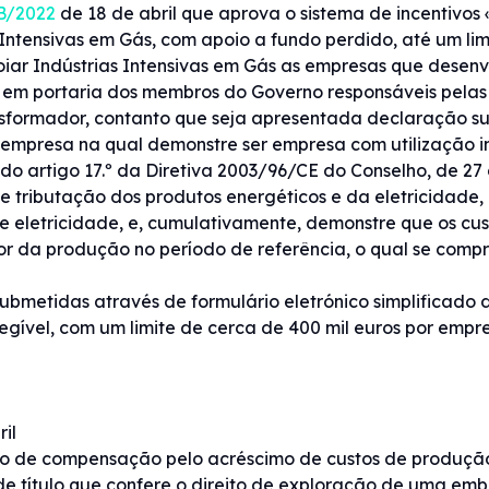
-B/2022
de 18 de abril que aprova o sistema de incentivos 
Intensivas em Gás, com apoio a fundo perdido, até um lim
ar Indústrias Intensivas em Gás as empresas que desenv
do em portaria dos membros do Governo responsáveis pela
nsformador, contanto que seja apresentada declaração sub
 empresa na qual demonstre ser empresa com utilização i
1 do artigo 17.º da Diretiva 2003/96/CE do Conselho, de 2
e tributação dos produtos energéticos e da eletricidade, 
e eletricidade, e, cumulativamente, demonstre que os cu
r da produção no período de referência, o qual se compr
ubmetidas através de formulário eletrónico simplificado 
egível, com um limite de cerca de 400 mil euros por empr
il
io de compensação pelo acréscimo de custos de produção
 de título que confere o direito de exploração de uma e