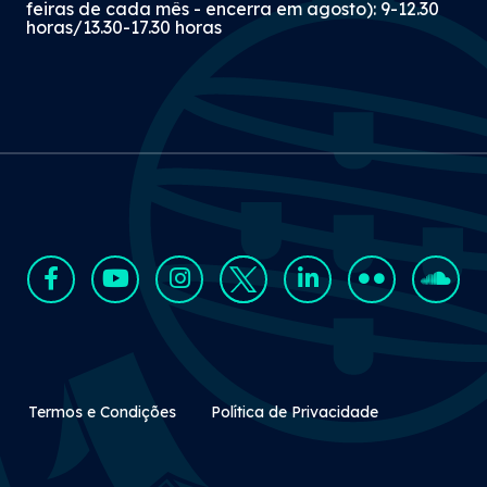
feiras de cada mês - encerra em agosto): 9-12.30
horas/13.30-17.30 horas
Rodapé Secundário
Termos e Condições
Política de Privacidade