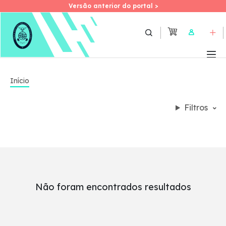
Versão anterior do portal >
Versão anterior do portal >
Skip
to
User
main
content
Início
Filtros
Não foram encontrados resultados