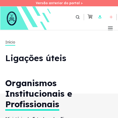
Versão anterior do portal >
Versão anterior do portal >
Skip
to
User
main
content
Início
Ligações úteis
Organismos
Institucionais
e
Profissionais