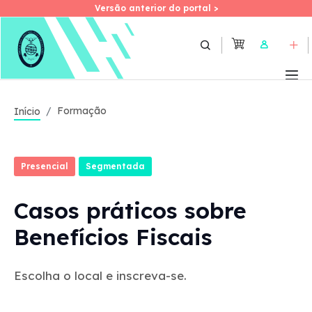
Versão anterior do portal >
Versão anterior do portal >
Skip
to
User
main
content
Formação
Início
Presencial
Segmentada
Casos práticos sobre
Benefícios Fiscais
Escolha o local e inscreva-se.