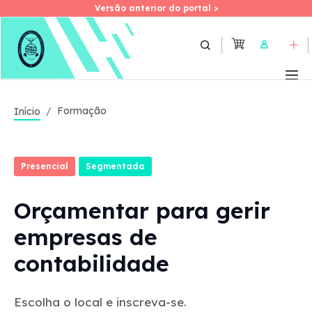
Versão anterior do portal >
Versão anterior do portal >
Skip
to
User
main
content
Formação
Início
Presencial
Segmentada
Orçamentar para gerir
empresas de
contabilidade
Escolha o local e inscreva-se.