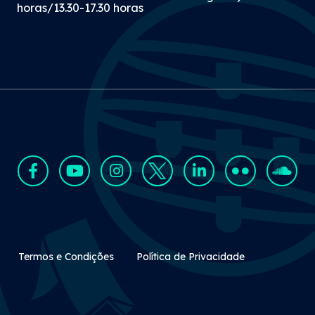
horas/13.30-17.30 horas
Rodapé Secundário
Termos e Condições
Política de Privacidade