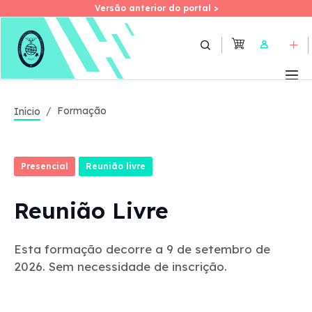
Versão anterior do portal >
Versão anterior do portal >
Skip
to
User
main
content
Formação
Início
Presencial
Reunião livre
Reunião Livre
Esta formação decorre a 9 de setembro de
2026. Sem necessidade de inscrição.