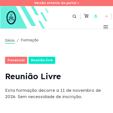
Versão anterior do portal >
Versão anterior do portal >
Skip
to
User
main
content
Formação
Início
Presencial
Reunião livre
Reunião Livre
Esta formação decorre a 11 de novembro de
2026. Sem necessidade de inscrição.