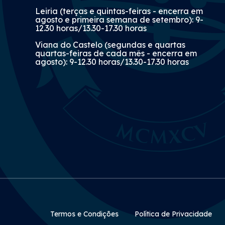
Leiria (terças e quintas-feiras - encerra em
agosto e primeira semana de setembro): 9-
12.30 horas/13.30-17.30 horas
Viana do Castelo (segundas e quartas
quartas-feiras de cada mês - encerra em
agosto): 9-12.30 horas/13.30-17.30 horas
Rodapé Secundário
Termos e Condições
Política de Privacidade