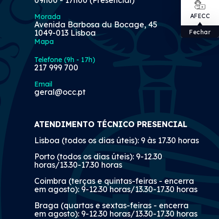
Morada
AFECC
Avenida Barbosa du Bocage, 45
1049-013 Lisboa
Fechar
Mapa
Telefone (9h - 17h)
217 999 700
Email
geral@occ.pt
ATENDIMENTO TÉCNICO PRESENCIAL
Lisboa (todos os dias úteis): 9 às 17.30 horas
Porto (todos os dias úteis): 9-12.30
horas/13.30-17.30 horas
Coimbra (terças e quintas-feiras - encerra
em agosto): 9-12.30 horas/13.30-17.30 horas
Braga (quartas e sextas-feiras - encerra
em agosto): 9-12.30 horas/13.30-17.30 horas