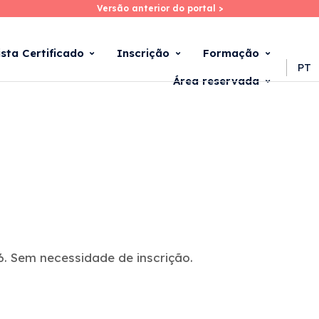
Versão anterior do portal >
Versão anterior do portal >
Skip
to
main
ista Certificado
Inscrição
Formação
content
PT
Área reservada
. Sem necessidade de inscrição.