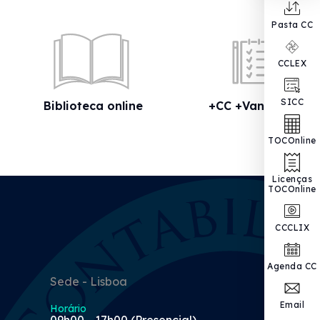
Pasta CC
CCLEX
SICC
Biblioteca online
+CC +Vantagens
TOCOnline
Licenças
TOCOnline
CCCLIX
Agenda CC
Sede - Lisboa
Email
Horário
09h00 - 17h00 (Presencial)