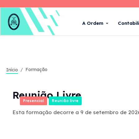
A Ordem
Contabil
Formação
Início
Reunião Livre
Presencial
Reunião livre
Esta formação decorre a 9 de setembro de 2026