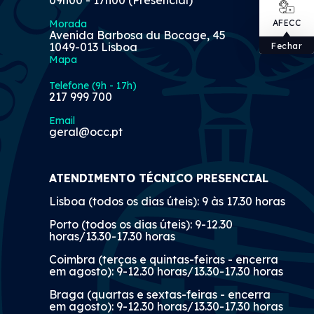
Morada
AFECC
Avenida Barbosa du Bocage, 45
1049-013 Lisboa
Fechar
Mapa
Telefone (9h - 17h)
217 999 700
Email
geral@occ.pt
ATENDIMENTO TÉCNICO PRESENCIAL
Lisboa (todos os dias úteis): 9 às 17.30 horas
Porto (todos os dias úteis): 9-12.30
horas/13.30-17.30 horas
Coimbra (terças e quintas-feiras - encerra
em agosto): 9-12.30 horas/13.30-17.30 horas
Braga (quartas e sextas-feiras - encerra
em agosto): 9-12.30 horas/13.30-17.30 horas