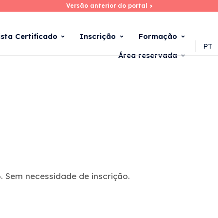
Versão anterior do portal >
Versão anterior do portal >
Skip
to
main
ista Certificado
Inscrição
Formação
content
PT
Área reservada
. Sem necessidade de inscrição.