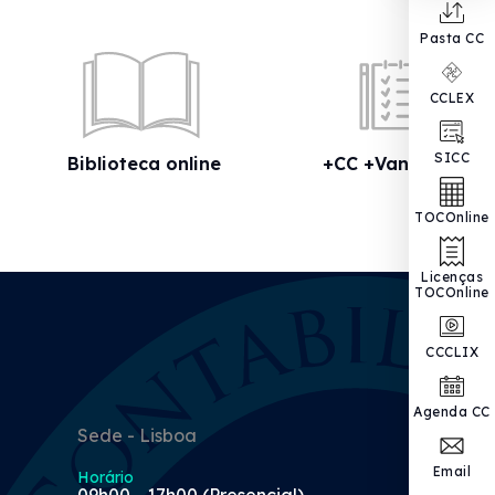
Pasta CC
CCLEX
SICC
Biblioteca online
+CC +Vantagens
TOCOnline
Licenças
TOCOnline
CCCLIX
Agenda CC
Sede - Lisboa
Email
Horário
09h00 - 17h00 (Presencial)