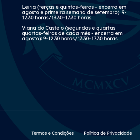
Leiria (terças e quintas-feiras - encerra em
agosto e primeira semana de setembro): 9-
12.30 horas/13.30-17.30 horas
Viana do Castelo (segundas e quartas
quartas-feiras de cada mês - encerra em
agosto): 9-12.30 horas/13.30-17.30 horas
Rodapé Secundário
Termos e Condições
Política de Privacidade