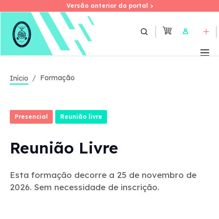
Versão anterior do portal >
Versão anterior do portal >
Skip
to
User
main
content
Formação
Início
Presencial
Reunião livre
Reunião Livre
Esta formação decorre a 25 de novembro de
2026. Sem necessidade de inscrição.