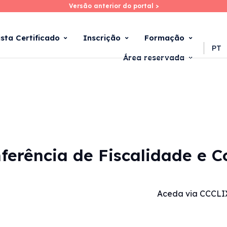
Versão anterior do portal >
Versão anterior do portal >
Skip
to
main
ista Certificado
Inscrição
Formação
content
PT
Área reservada
ferência de Fiscalidade e C
Aceda via CCCLI