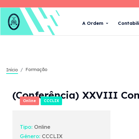
A Ordem
Contabil
Formação
Início
(Conferência) XXVIII Con
Online
CCCLIX
Tipo:
Online
Género:
CCCLIX