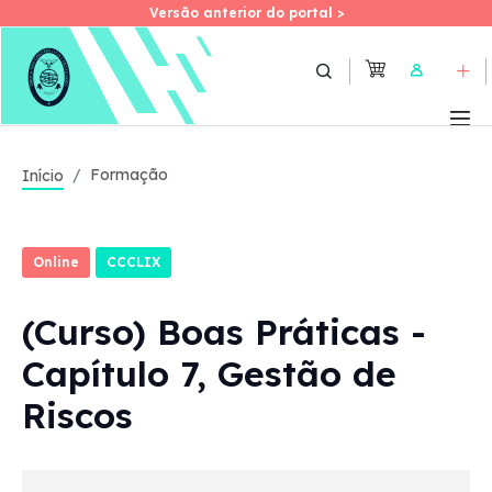
Versão anterior do portal >
Versão anterior do portal >
Skip
to
User
main
content
Formação
Início
Online
CCCLIX
(Curso) Boas Práticas -
Capítulo 7, Gestão de
Riscos