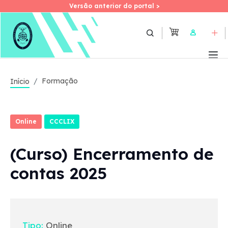
Versão anterior do portal >
Versão anterior do portal >
Skip
to
User
main
content
Formação
Início
Online
CCCLIX
(Curso) Encerramento de
contas 2025
Tipo:
Online