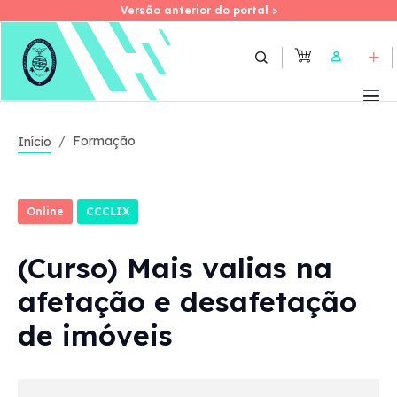
Versão anterior do portal >
Versão anterior do portal >
Skip
to
User
main
content
Formação
Início
Online
CCCLIX
(Curso) Mais valias na
afetação e desafetação
de imóveis