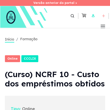
Versão anterior do portal >
Versão anterior do portal >
Skip
to
User
main
content
Formação
Início
Online
CCCLIX
(Curso) NCRF 10 - Custo
dos empréstimos obtidos
Tipo:
Online