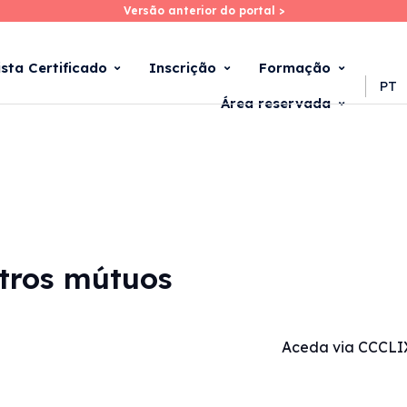
Versão anterior do portal >
Versão anterior do portal >
Skip
to
main
ista Certificado
Inscrição
Formação
content
PT
Área reservada
utros mútuos
Aceda via CCCLI