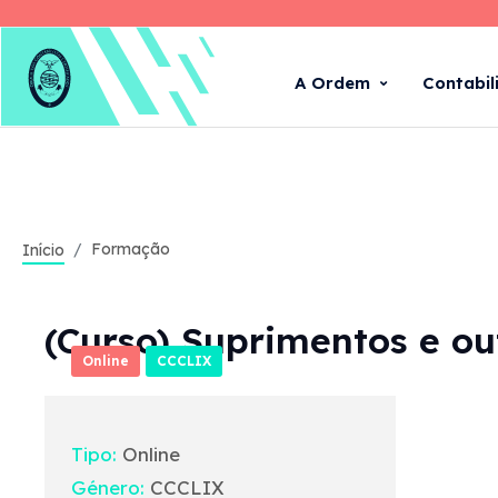
A Ordem
Contabil
Formação
Início
(Curso) Suprimentos e o
Online
CCCLIX
Tipo:
Online
Género:
CCCLIX