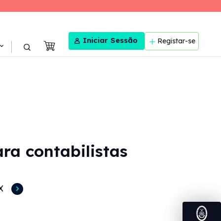
User menu
Iniciar Sessão
Registar-se
ra contabilistas
X