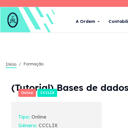
A Ordem
Contabil
Formação
Início
(Tutorial) Bases de dado
Online
CCCLIX
Tipo:
Online
Género:
CCCLIX