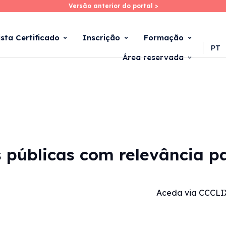
Versão anterior do portal >
Versão anterior do portal >
Skip
to
main
ista Certificado
Inscrição
Formação
content
PT
Área reservada
s públicas com relevância pa
Aceda via CCCLI