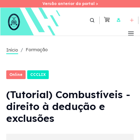
Versão anterior do portal >
Versão anterior do portal >
Skip
to
User
main
content
Formação
Início
Online
CCCLIX
(Tutorial) Combustíveis -
direito à dedução e
exclusões