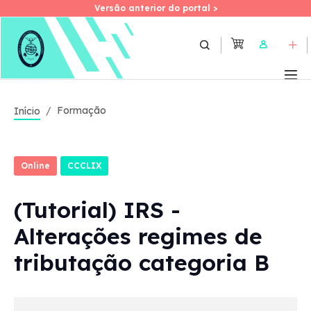
Versão anterior do portal >
Versão anterior do portal >
Skip
to
User
main
content
Formação
Início
Online
CCCLIX
(Tutorial) IRS -
Alterações regimes de
tributação categoria B