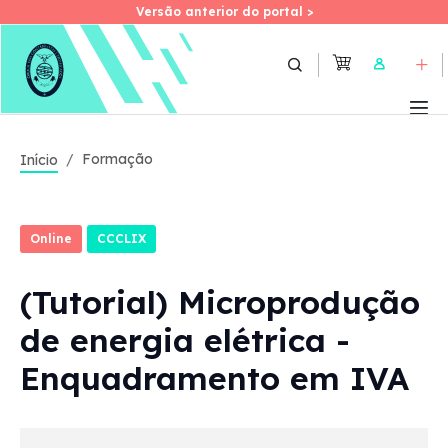
Versão anterior do portal >
Versão anterior do portal >
Skip
to
User
main
content
Formação
Início
Online
CCCLIX
(Tutorial) Microprodução
de energia elétrica -
Enquadramento em IVA