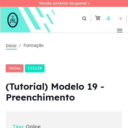
Versão anterior do portal >
Versão anterior do portal >
Skip
to
User
main
content
Formação
Início
Online
CCCLIX
(Tutorial) Modelo 19 -
Preenchimento
Tipo:
Online