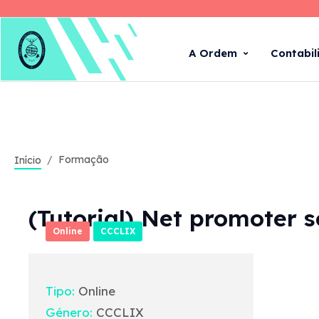
A Ordem
Contabil
Formação
Início
(Tutorial) Net promoter s
Online
CCCLIX
Tipo:
Online
Género:
CCCLIX