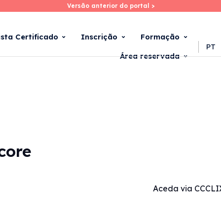
Versão anterior do portal >
Versão anterior do portal >
Skip
to
main
ista Certificado
Inscrição
Formação
content
PT
Área reservada
core
Aceda via CCCLI