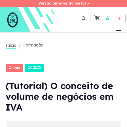
Versão anterior do portal >
Versão anterior do portal >
Skip
to
User
main
content
Formação
Início
Online
CCCLIX
(Tutorial) O conceito de
volume de negócios em
IVA