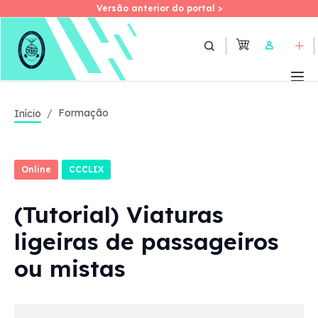
Versão anterior do portal >
Versão anterior do portal >
Skip
to
User
main
content
Formação
Início
Online
CCCLIX
(Tutorial) Viaturas
ligeiras de passageiros
ou mistas